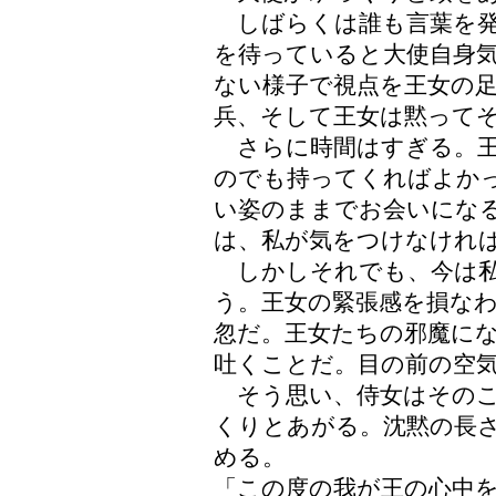
しばらくは誰も言葉を発
を待っていると大使自身
ない様子で視点を王女の
兵、そして王女は黙って
さらに時間はすぎる。王
のでも持ってくればよか
い姿のままでお会いにな
は、私が気をつけなけれ
しかしそれでも、今は私
う。王女の緊張感を損な
忽だ。王女たちの邪魔に
吐くことだ。目の前の空
そう思い、侍女はそのこ
くりとあがる。沈黙の長
める。
「この度の我が王の心中